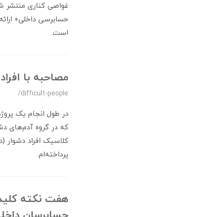
غواصی کناری منتشر شد
حسابرسی داخلی» ارائه
است.
مصاحبه با افراد
/difficult-people
در طول انجام یک پروژه
که در گروه آدم‌های دش
کلاسیک افراد دشوار (در
پرداخته‌ام.
هفت نکته کلیدی
حسابرسان داخل