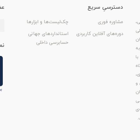
دسترسیِ سریع
عض
مشاوره فوری
چک‌لیست‌ها و ابزارها
ی،
لی
دوره‌های آفلاین کاربردی
استانداردهای جهانی
ان
حسابرسی داخلی
نم
ه
با
اه
ی،
 و
ن
ی
‌ی
.