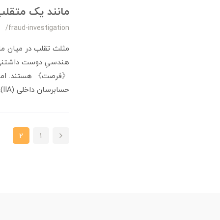
مانند یک متقلب
/fraud-investigation
مثلث تقلب در میان ما
هندسیِ دوست داشتنی ب
حسابرسان داخلی (IIA)، به موضوعی شخصی و ذهنی‌تر، یعنی «توجیه‌گری» پرداخته‌ام.
2
1