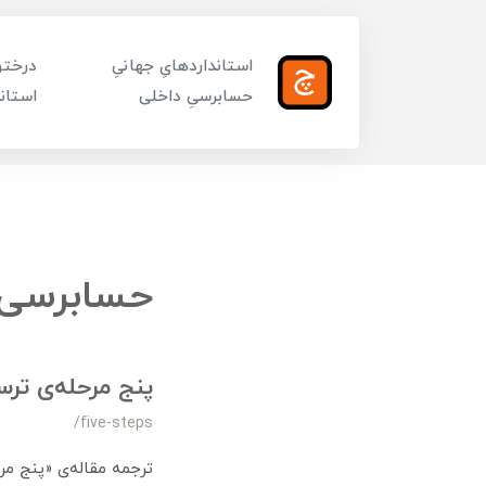
استانداردهایِ جهانیِ
درختوا
حسابرسیِ داخلی
استاند
حسابرسی 
پنج مرحله‌ی تر
/five-steps
ترجمه مقاله‌ی «پنج م