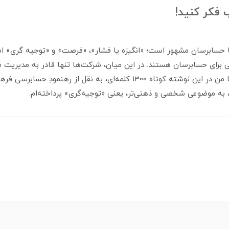
 فکر کنید!
 حسابرسان مشهور است؛ «انگیزه یا فشار»، «فرصت» و «توجیه گری» ا
رای حسابرسان هستند. در این میان، شرکت‌ها تنها قادر به مدیریت ضل
《فرصت》 هستند. اما من در این نوشته کوتاه 1300 کلمه‌ای، به نقل از رهنم