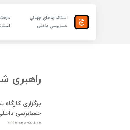
استانداردهایِ جهانیِ
درختوا
حسابرسیِ داخلی
استاند
راهبری ش
برگزاری کارگاه 
حسابرسی داخلی
/interview-course