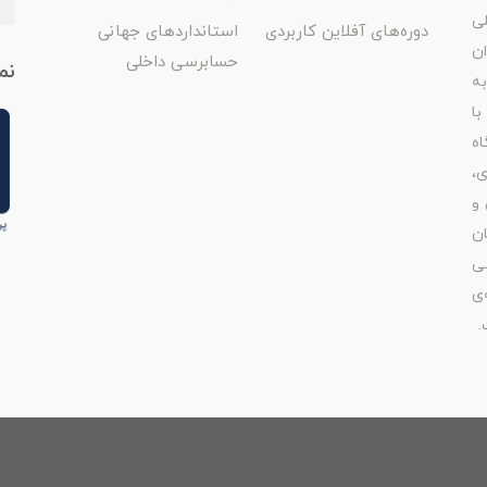
لی
دوره‌های آفلاین کاربردی
استانداردهای جهانی
ان
حسابرسی داخلی
نم
ه
با
اه
ی،
 و
ن
ی
‌ی
.