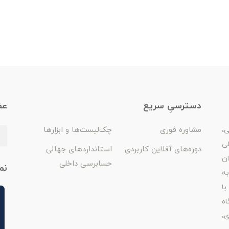
دسترسیِ سریع
عض
مشاوره فوری
چک‌لیست‌ها و ابزارها
ی،
لی
دوره‌های آفلاین کاربردی
استانداردهای جهانی
ان
حسابرسی داخلی
نم
ه
با
اه
ی،