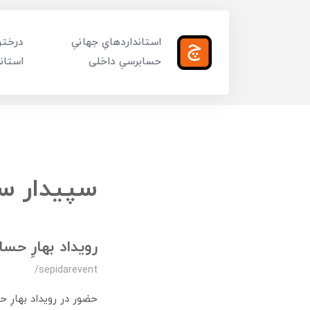
استانداردهایِ جهانیِ
درختوا
حسابرسیِ داخلی
استاند
سپیدار 
رویداد بهارِ حسا
/sepidarevent
حضور در رویداد بهارِ 