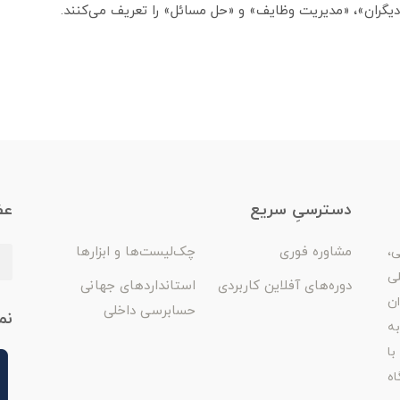
ا دیگران»، «مدیریت وظایف» و «حل مسائل» را تعریف می‌کنند.
دسترسیِ سریع
عض
مشاوره فوری
چک‌لیست‌ها و ابزارها
ی،
لی
دوره‌های آفلاین کاربردی
استانداردهای جهانی
ان
حسابرسی داخلی
نم
ه
با
اه