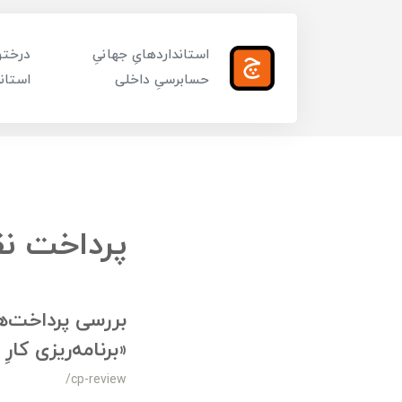
استانداردهایِ جهانیِ
درختوا
حسابرسیِ داخلی
استاند
پرداخت ن
بررسی پرداخت‌ه
«برنامه‌ریزی کا
/cp-review