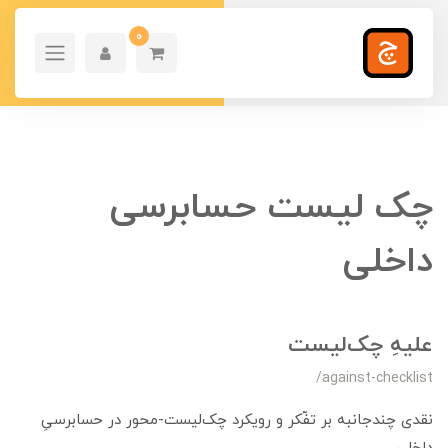
0
چک لیست حسابرسی
داخلی
علیهِ چک‌لیست
/against-checklist
نقدی چندجانبه بر تفّکر و رویکرد چک‌لیست‌-محور در حسابرسیِ