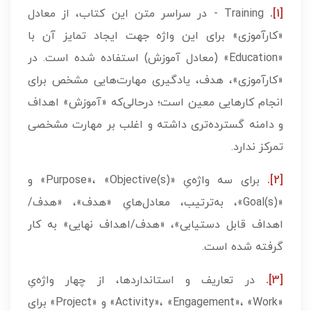
[1].
Training - در سراسر متن این کتاب، از معادل
«کارآموزی» برای این واژه جهت ایجاد تمایز آن با
«Education» (معادل آموزش) استفاده شده است. در
«کارآموزی»، هدف، یادگیری مهارت‌هایی مشخص برای
انجام کارهایی معین است؛ درحالی‌که «آموزش» اهداف
و دامنه گسترده‌تری داشته و اغلب بر مهارت مشخصی
تمرکز ندارد.
[2].
برای سه واژه‌یِ «Purpose»، «Objective(s)» و
«Goal(s)»، به‌ترتیب، معادل‌هایِ «هدف»، «هدف/
اهداف قابل دستیابی»، «هدف/اهداف نهایی» به کار
گرفته شده است.
[3].
در تعاریف و استانداردها، از چهار واژه‌یِ
«Activity»، «Engagement»، «Work» و «Project» برای