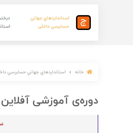
استانداردهایِ جهانیِ
درختوا
حسابرسیِ داخلی
استاند
خانه
استانداردهایِ جهانیِ حسابرسیِ داخ
دوره‌ی آموزشی آفلاین 
ضر