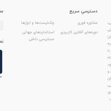
دسترسیِ سریع
عض
مشاوره فوری
چک‌لیست‌ها و ابزارها
ی،
لی
دوره‌های آفلاین کاربردی
استانداردهای جهانی
ان
حسابرسی داخلی
نم
ه
با
اه
ی،
 و
ن
ی
‌ی
.