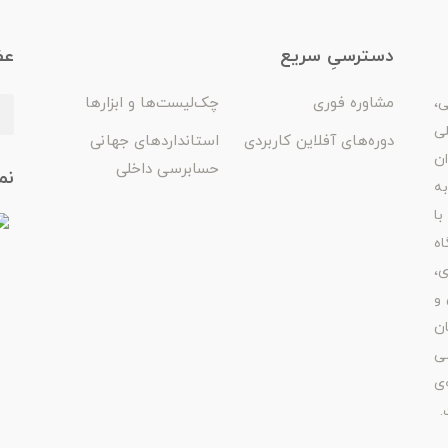
دسترسیِ سریع
عض
مشاوره فوری
چک‌لیست‌ها و ابزارها
ی،
لی
دوره‌های آفلاین کاربردی
استانداردهای جهانی
ان
حسابرسی داخلی
نم
ه
با
اه
ی،
 و
ن
ی
‌ی
.