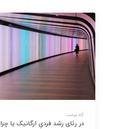
گاه نوشت
در رثای رشد فردیِ ارگانیک یا چ