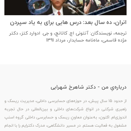
انران، ده سال بعد: درس هایی برای به یاد سپردن
ترجمه، نویسندگان: آنتونی اچ. کاتانچ، و جی. ادوارد کتز، دکتر
مژده قاسمی، ماه‌نامه حسابدار، مرداد 1391
درباره‌یِ من - دکتر شاهرخ شهرابی
از حدود 15 سال پیش، در حوزه‌های حسابرسی داخلی، مدیریت ریسک و
راهبری شرکتی در انواع شرکت‌های داخلی و بین‌المللی در حال تجربه
اندوزی‌ام. اکنون، به‌عنوان معاونِ ریسک و حسابرسی داخلی گروه اسنپ
مشغول به فعالیت هستم. در مسیر دانشگاهی، مدرک دکترایم را با انجام