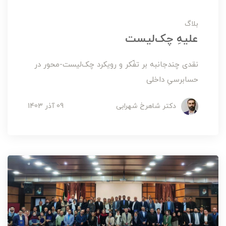
بلاگ
علیهِ چک‌لیست
نقدی چندجانبه بر تفّکر و رویکرد چک‌لیست‌-محور در
حسابرسیِ داخلی
دکتر شاهرخ شهرابی
09 آذر 1403