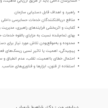
- حسابرسان داخلی باید از طریق ارزیابیِ ماهیت، وضع
راهبرد و اهداف قابل دستیابی سازمان.
منافع دریافت­کنندگان خدمات حسابرسی داخلی و
کفایت و اثربخشی فرایندهای راهبری، مدیریت ر
بهای تمام­‌شده نسبت به مزایایِ بالقوه خدمات ح
محدوده و به‌­­موقع‌­بودن تلاش مورد نیاز برای 
پیچیدگی، اهمیت یا تاثیرِ نسبی ریسک‌های فعا
احتمال خطای بااهمیت، تقلب، عدم انطباق و سای
استفاده از فنون، ابزارها و فناوری‌های مناسب.
درباره‌یِ من - دکتر شاهرخ شهرابی