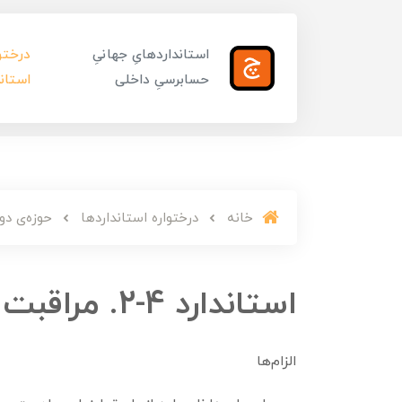
استانداردهایِ جهانیِ
درختوا
حسابرسیِ داخلی
استاند
خانه
درختواره استانداردها
حوزه‌ی دوم
استاندارد 4-2. مراقبت حرفه‌ای
الزام‌­ها