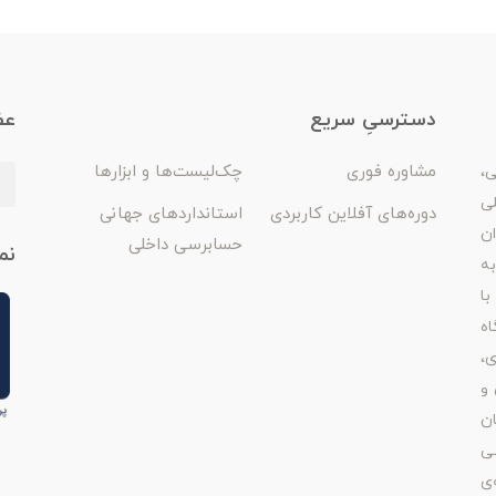
دسترسیِ سریع
عض
مشاوره فوری
چک‌لیست‌ها و ابزارها
ی،
لی
دوره‌های آفلاین کاربردی
استانداردهای جهانی
ان
حسابرسی داخلی
نم
ه
با
اه
ی،
 و
ن
ی
‌ی