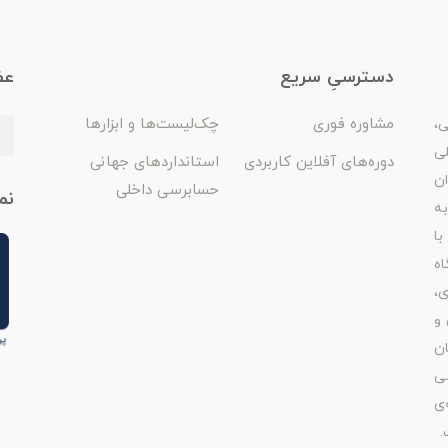
دسترسیِ سریع
عض
مشاوره فوری
چک‌لیست‌ها و ابزارها
ی،
لی
دوره‌های آفلاین کاربردی
استانداردهای جهانی
ان
حسابرسی داخلی
نم
ه
با
اه
ی،
 و
ن
ی
‌ی
.