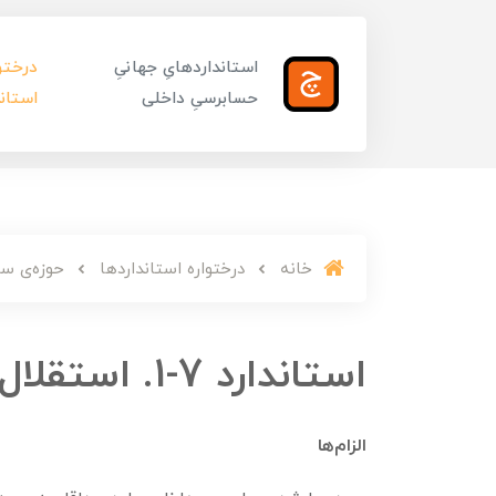
استانداردهایِ جهانیِ
درختوا
حسابرسیِ داخلی
استاند
خانه
درختواره استانداردها
حوزه‌ی سو
استاندارد 7-1. استقلال سازمانی
الزام­‌ها