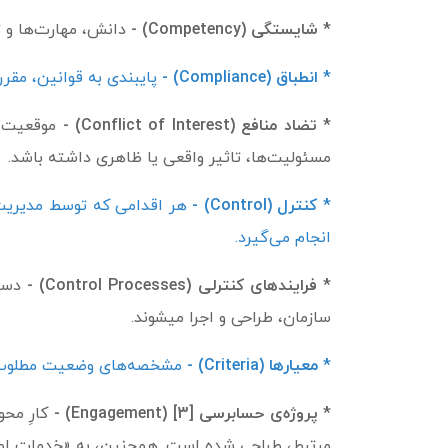
* شایستگی (Competency) -
دانش، مهارت‌ها و تو
*
انطباق (Compliance) -
پایبندی به قوانین، مقررات
* تضاد منافع (Conflict of Interest) -
موقعیت، 
مسئولیت‌ها، تاثیر واقعی یا ظاهری داشته باشد.
* کنترل (Control) -
انجام می‌گیرد.
* فرایندهای کنترلی (Control Processes) -
دستو
سازمان، طراحی و اجرا می­شوند.
* معیار‌ها (Criteria) -
مشخصه­‌های وضعیت مطلوبِ ف
* پروژه‌ی حسابرسی [3] (Engagement) -
کارِ محو
مرتبط، طراحی شده است. همچنین، به «خدمات اطم