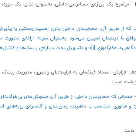
موضوع یک پروژه‌ی حسابرسی داخلی. به‌عنوان مثال: یک حوزه، وا
 که از طریق آن، حسابرسان داخلی بدون اطمینان‌بخشی یا پذیر
ق با ذینفعان تعیین می‌شود. به‌عنوان نمونه: ارائه‌ی مشورت در م
سیستم­‌ها و محصولات جدید»، «ارائه‌ی خدمات دادگاهی»، «کارآموزی [1]» و «تسه
دف افزایش اعتماد ذینفعان به فرایندهای راهبری، مدیریت ریسک و 
ن‌شده است.
خدماتی که حسابرسان داخلی از طریق آن، سنجش‌های بی‌طرفانه‌ای را
د و فناوری. متناسب با ماهیت، زمان‌بندی و گستره‌ی رویه‌هایِ ا
انند: