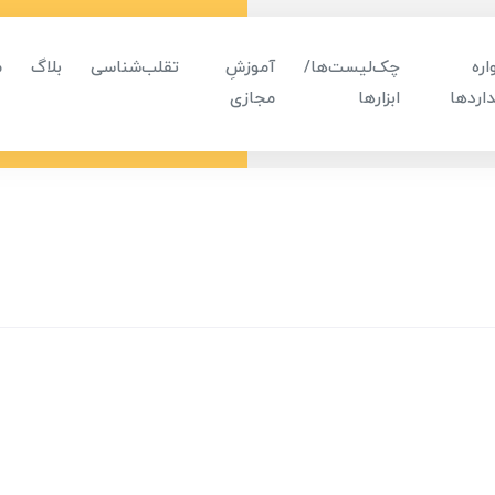
ره
چک‌لیست‌ها/
آموزشِ
تقلب‌شناسی
بلاگ
م
اردها
ابزارها
مجازی