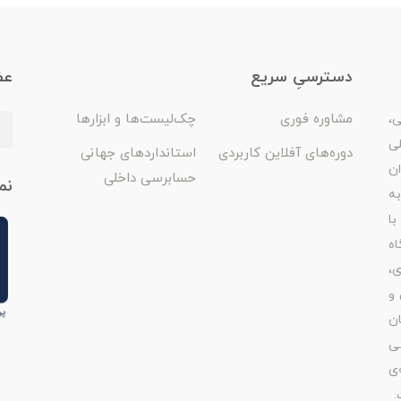
دسترسیِ سریع
عض
مشاوره فوری
چک‌لیست‌ها و ابزارها
ی،
لی
دوره‌های آفلاین کاربردی
استانداردهای جهانی
ان
حسابرسی داخلی
نم
ه
با
اه
ی،
 و
ن
ی
‌ی
.