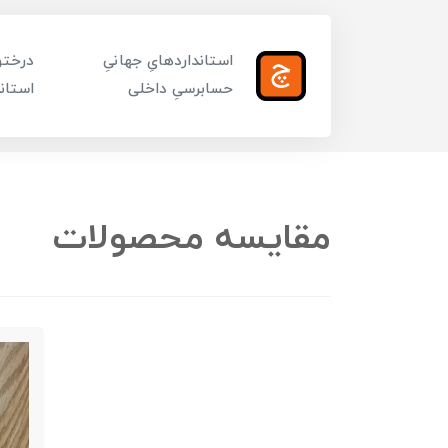
استانداردهایِ جهانیِ
درختوا
حسابرسیِ داخلی
استاند
مقایسه محصولات