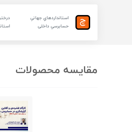
استانداردهایِ جهانیِ
درختوا
حسابرسیِ داخلی
استاند
مقایسه محصولات