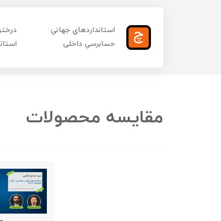
استانداردهایِ جهانیِ
درختوا
حسابرسیِ داخلی
استاند
مقایسه محصولات