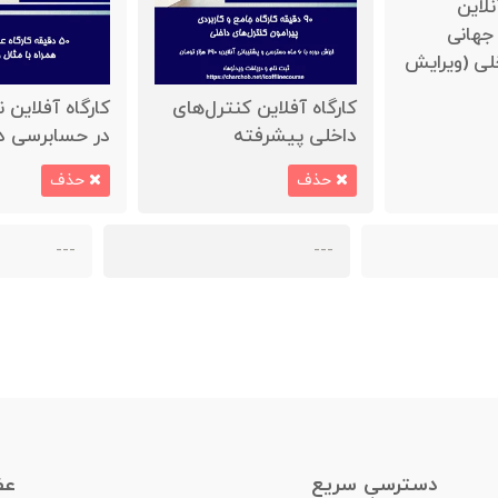
نلاین
جهانی
ی (ویرایش
کارگاه آفلاین کنترل‌های
کارگاه آفلاین 
داخلی پیشرفته
در حسابرسی د
حذف
حذف
---
---
دسترسیِ سریع
عض