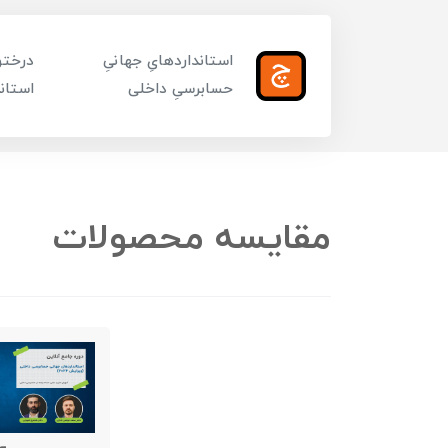
استانداردهایِ جهانیِ
درختوا
حسابرسیِ داخلی
استاند
مقایسه محصولات