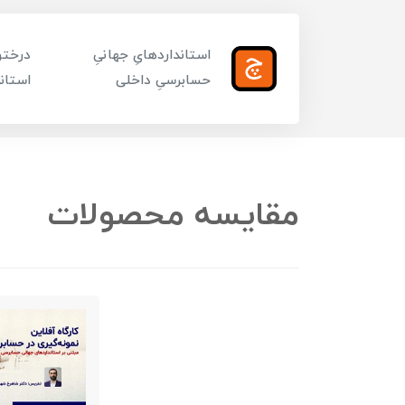
استانداردهایِ جهانیِ
درختوا
حسابرسیِ داخلی
استاند
مقایسه محصولات