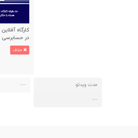
کارگاه آفلاین 
در حسابرسی د
حذف
مدت ویدئو:
---
---