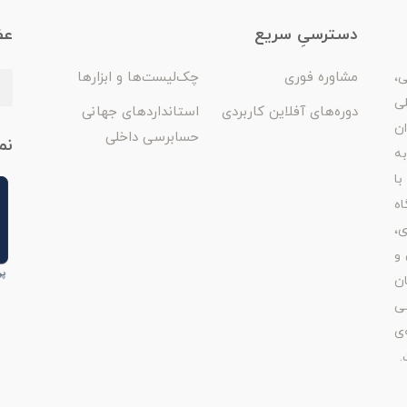
دسترسیِ سریع
عض
مشاوره فوری
چک‌لیست‌ها و ابزارها
ی،
لی
دوره‌های آفلاین کاربردی
استانداردهای جهانی
ان
حسابرسی داخلی
نم
ه
با
اه
ی،
 و
ن
ی
‌ی
.