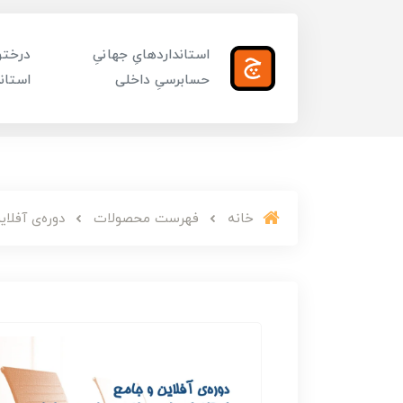
استانداردهایِ جهانیِ
درختوا
حسابرسیِ داخلی
استاند
خانه
فهرست محصولات
دوره‌ی آفلای