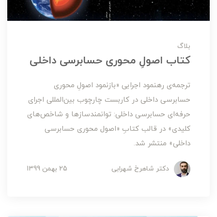
بلاگ
کتاب اصولِ محوری حسابرسی داخلی
ترجمه‌ی رهنمود اجرایی «بازنمود اصولِ محوری
حسابرسی داخلی در کاربست چارچوب بین‌المللی اجرای
حرفه‌ای حسابرسی داخلی: توانمندسازها و شاخص‌های
کلیدی» در قالب کتابِ «اصول محوری حسابرسی
داخلی» منتشر شد.
دکتر شاهرخ شهرابی
25 بهمن 1399