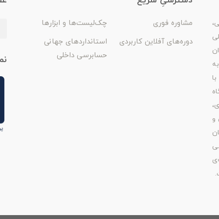
دسترسیِ سریع
عض
مشاوره فوری
چک‌لیست‌ها و ابزارها
ی،
لی
دوره‌های آفلاین کاربردی
استانداردهای جهانی
ان
حسابرسی داخلی
نم
ه
با
اه
ی،
 و
ن
ی
‌ی
.