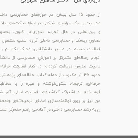
درباره‌یِ من - دکتر شاهرخ شهرابی
از حدود 15 سال پیش، در حوزه‌های حسابرسی داخل
مدیریت ریسک و راهبری شرکتی در انواع شرکت‌های داخ
و بین‌المللی در حال تجربه اندوزی‌ام. اکنون، به‌عنو
معاونِ ریسک و حسابرسی داخلی گروه اسنپ مشغول ب
فعالیت هستم. در مسیر دانشگاهی، مدرک دکترایم را 
انجام رساله‌ای متمرکز بر آموزشِ حسابرسی از دانشگ
تربیت مدرس دریافت کرده‌ام. در کنار فعّالیّت حرفه‌ا
حدود 45 اثرِ مکتوب از جمله کتاب، مقاله‌های پژوهشی
حرفه‌ای، ترجمه، ستون‌نوشته و غیره را با مخاطبا
فرهیخته به اشتراک گذاشته‌ام. فعالیت اصلی آموزش
من نیز بر روی توانمندسازی اعضای فرهیخته‌ی جامعه
روبه رشد حسابرسی داخلی در آکادمی راهبر متمرکز است