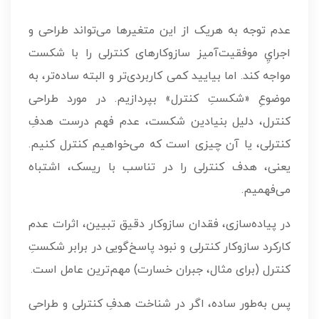
عدم توجه به هريک از اين متغيرها می‌تواند طراحی و
اجرايِ موفقيت‌آميز سازوکارهای کنترلی را با شکست
مواجه کند. اما بياييد کمی کاربردی‌تر و البته ساده‌تر، به
موضوعِ «شکستِ کنترل» بپردازيم. در مورد طراحی
کنترل، دليل بنيادين شکست، عدم فهم درست هدفِ
کنترلی، يا آن چيزی است که می‌خواهيم کنترل کنيم.
يعنی، هدف کنترلی را در تناسب با ريسک، اشتباه
می‌فهميم.
در پياده‌سازی، فقدان سازوکار دقيق تبيين، اثرات عدم
کارکرد سازوکار کنترلی و نبود پاسخ‌گويی در برابر شکستِ
کنترل (برای مثال، جبران خسارت) مهم‌ترين عامل است.
پس به‌طور ساده، اگر در شناخت هدفِ کنترلی و طراحی