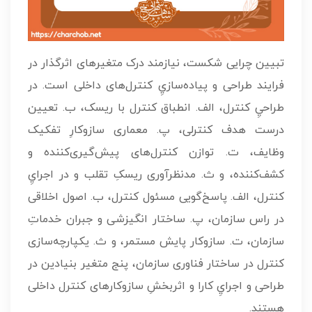
تبيين چرايی شکست، نيازمند درک متغيرهای اثرگذار در
فرايند طراحی و پياده‌سازيِ کنترل‌های داخلی است. در
طراحيِ کنترل، الف. انطباق کنترل با ريسک، ب. تعيين
درست هدف کنترلی، پ. معماری سازوکارِ تفکيک
وظايف، ت. توازن کنترل‌های پيش‌گيری‌کننده و
کشف‌کننده، و ث. مدنظرآوری ريسکِ تقلب و در اجرايِ
کنترل، الف. پاسخ‌گويی مسئول کنترل، ب. اصول اخلاقی
در راس سازمان، پ. ساختار انگيزشی و جبران خدماتِ
سازمان، ت. سازوکار پايش مستمر، و ث. يکپارچه‌سازی
کنترل در ساختار فناوری سازمان، پنج متغير بنيادين در
طراحی و اجرايِ کارا و اثربخشِ سازوکارهای کنترل داخلی
هستند.