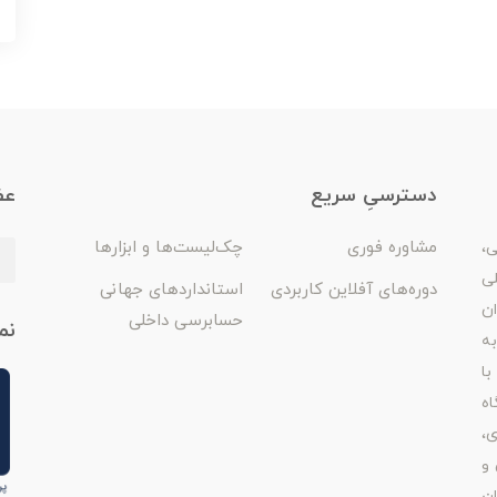
دسترسیِ سریع
عض
مشاوره فوری
چک‌لیست‌ها و ابزارها
ی،
لی
دوره‌های آفلاین کاربردی
استانداردهای جهانی
ان
حسابرسی داخلی
نم
ه
با
اه
ی،
 و
ن