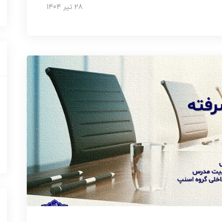
28 تير 1404