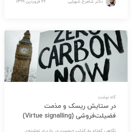
دکتر شاهرخ شهرابی
26 فروردین 1399
گاه نوشت
در ستایش ریسک و مذمت
فضیلت‌فروشی (Virtue signalling)
نگاهی کوتاه به کتاب «پوست در بازی»، نوشته‌ی